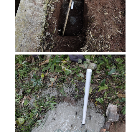
慧
资
作
水
料
伙
新
电
伴
闻
智
中
慧
心
城
公
联
市
司
系
智
新
我
慧
闻
们
灌
加