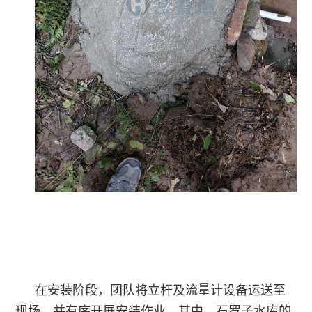
行
区
入
业
管
我
资
道
们
讯
监
在
常
测
线
见
留
问
言
题
联
系
在安装阶段，团队将立杆及流量计设备运送至
现场，并有序开展安装作业。其中，石罗子水库的