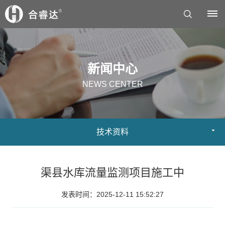
首
新闻中心
页
NEWS CENTER
关
于
技术资料
我
们
渠县水库流量监测项目施工中
公
解
司
发表时间：2025-12-11 15:52:27
决
简
方