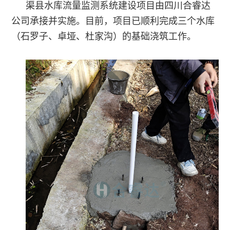
渠县水库流量监测系统建设项目由四川合睿达
介
案
公司承接并实施。目前，项目已顺利完成三个水库
安
产
（石罗子、卓垭、杜家沟）的基础浇筑工作。
公
全
品
司
监
中
愿
测
心
景
软
工
智
资
件
程
慧
质
案
硬
水
荣
例
件
利
技
誉
智
术
合