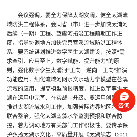
慧
资
作
会议强调，要全力保障太湖安澜，健全太湖流
水
域防洪工程体系，会同省（市）进一步加快太浦河
料
伙
后续（一期）工程、望虞河拓浚工程前期工作进
新
电
伴
度，指导协调地方加快完善苕溪流域防洪工程体
闻
智
系。要系统谋划推进数字孪生太湖建设，按照“需
求牵引、应用至上，数字赋能、提升能力”的原
中
慧
则，强化数字孪生太浦河“正向—逆向—正向”推演
心
功能应用，细化流域河网水文水动力学模型在苕溪
城
公
联
流域的应用，提高模型预报精度，推进数字孪生太
市
湖在运用中完善、在实战中升级。要运用创新思维
司
系
推进太湖流域水利工作，加强省际边界地区水葫芦
智
新
我
联合整治，强化太湖蓝藻水华监测预报和联合防
慧
控，着力调动地方有关部门工作积极性。要传承保
闻
们
护弘扬太湖水文化，高质量开展《太湖续志（
2011
灌
加