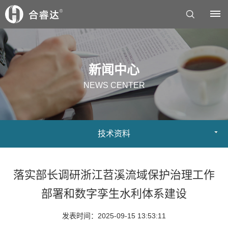
首
新闻中心
页
NEWS CENTER
关
于
技术资料
我
们
落实部长调研浙江苕溪流域保护治理工作
公
解
部署和数字孪生水利体系建设
司
决
发表时间：2025-09-15 13:53:11
简
方