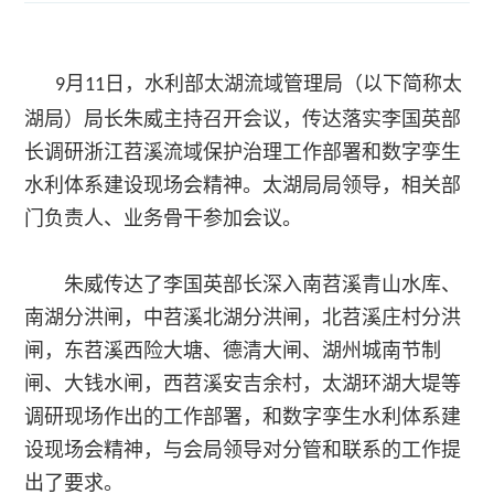
介
案
安
产
月
日，水利部太湖流域管理局（以下简称太
9
11
公
全
湖局）局长朱威主持召开会议，传达落实李国英部
品
司
长调研浙江苕溪流域保护治理工作部署和数字孪生
监
中
水利体系建设现场会精神。太湖局局领导，相关部
愿
门负责人、业务骨干参加会议。
测
心
景
软
工
智
朱威传达了李国英部长深入南苕溪青山水库、
资
件
程
南湖分洪闸，中苕溪北湖分洪闸，北苕溪庄村分洪
慧
质
闸，东苕溪西险大塘、德清大闸、湖州城南节制
案
硬
水
闸、大钱水闸，西苕溪安吉余村，太湖环湖大堤等
荣
例
件
调研现场作出的工作部署，和数字孪生水利体系建
利
技
誉
设现场会精神，与会局领导对分管和联系的工作提
智
出了要求。
术
合