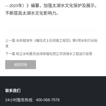
行
—
年）》编纂，加强太湖水文化保护及展示，
2025
区
入
不断提高太湖水文化影响力。
业
管
我
资
道
们
讯
上一篇:水利部发布《碾压式土石坝施工规范》等5项水利行业标
监
在
准
常
测
下一篇:松辽水利委员会持续强化西辽河流域水工程运行监管
线
见
返回列表
留
问
言
题
联
联系我们
系
24小时服务热线: 400-068-7978