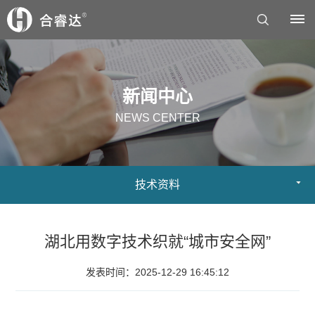
首
新闻中心
页
NEWS CENTER
关
于
技术资料
我
们
湖北用数字技术织就“城市安全网”
公
解
司
发表时间：2025-12-29 16:45:12
决
简
方