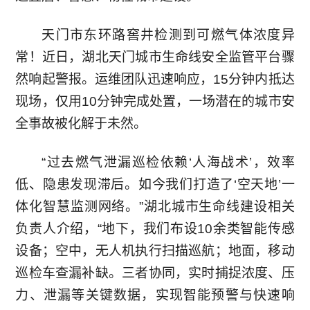
行
区
入
天门市东环路窖井检测到可燃气体浓度异
业
常！近日，湖北天门城市生命线安全监管平台骤
管
我
资
然响起警报。运维团队迅速响应，15分钟内抵达
道
们
现场，仅用10分钟完成处置，一场潜在的城市安
讯
全事故被化解于未然。
监
在
常
测
线
“过去燃气泄漏巡检依赖‘人海战术’，效率
见
低、隐患发现滞后。如今我们打造了‘空天地’一
留
问
体化智慧监测网络。”湖北城市生命线建设相关
言
负责人介绍，“地下，我们布设10余类智能传感
题
设备；空中，无人机执行扫描巡航；地面，移动
联
巡检车查漏补缺。三者协同，实时捕捉浓度、压
系
力、泄漏等关键数据，实现智能预警与快速响