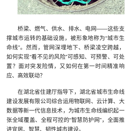
慧
资
作
水
料
伙
桥梁、燃气、供水、排水、电网——这些支
新
电
撑城市运转的基础设施，被形象地称为“城市生
伴
闻
命线”。然而，管网深埋地下、桥梁凌空跨越，
智
如何实现“看不见的风险”可感知、可预警、可处
中
慧
置？面对突发险情，又如何在第一时间精准响
心
应、高效联动？
城
公
联
市
在湖北省住建厅指导下，湖北省城市生命线
司
系
建设发展有限公司综合运用物联网、云计算、大
智
新
我
数据等新一代信息技术，为城市生命线编织起一
慧
张全域覆盖、全程可控的“智慧防护网”，全面推
闻
们
进宜居、智慧、韧性城市建设。
灌
加