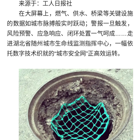
来源于：工人日报社
介
案
在大屏幕上，燃气、供水、桥梁等关键设施
安
产
的数据如城市脉搏般实时跃动；警报一旦触发，
公
风险预警、应急响应、闭环处置一气呵成……走
全
品
司
进湖北省随州城市生命线监测指挥中心，一幅依
监
中
托数字技术织就的“城市安全网”正高效运转。
愿
测
心
景
软
工
智
资
件
程
慧
质
案
硬
水
荣
例
件
利
技
誉
智
术
合