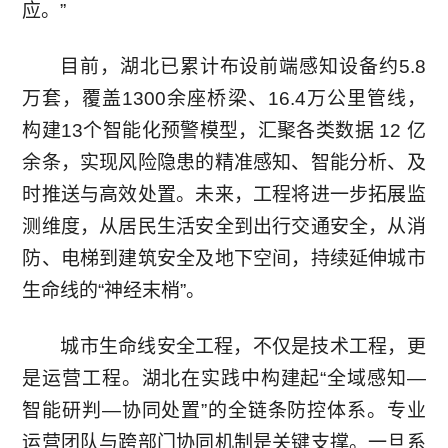
应。”
方
式
目前，湖北已累计布设前端感知设备约5.8
万套，覆盖1300余座桥梁、16.4万公里管线，
构建13个智能化预警模型，汇聚各类数据 12 亿
余条，实现风险隐患的精准感知、智能分析、及
时推送与高效处置。未来，工程将进一步拓展监
测维度，从居民生活安全到出行交通安全，从消
防、电梯到建筑安全及地下空间，持续延伸城市
生命线的“神经末梢”。
城市生命线安全工程，不仅是技术工程，更
是运营工程。湖北在实践中构建起“全域感知—
智能研判—协同处置”的全链条防控体系。专业
运营团队与跨部门协同机制是关键支撑。一旦系